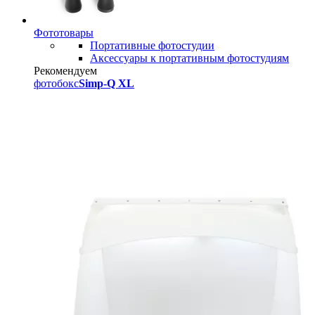
Фототовары
Портативные фотостудии
Аксессуары к портативным фотостудиям
Рекомендуем
фотобокс
Simp-Q XL