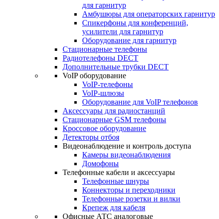
для гарнитур
Амбушюры для операторских гарнитур
Cпикерфоны для конференций,
усилители для гарнитур
Оборудование для гарнитур
Стационарные телефоны
Радиотелефоны DECT
Дополнительные трубки DECT
VoIP оборудование
VoIP-телефоны
VoIP-шлюзы
Оборудование для VoIP телефонов
Аксессуары для радиостанций
Стационарные GSM телефоны
Кроссовое оборудование
Детекторы отбоя
Видеонаблюдение и контроль доступа
Камеры видеонаблюдения
Домофоны
Телефонные кабели и аксессуары
Телефонные шнуры
Коннекторы и переходники
Телефонные розетки и вилки
Крепеж для кабеля
Офисные АТС аналоговые