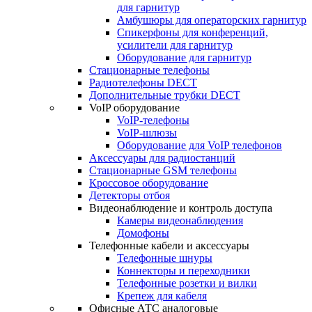
для гарнитур
Амбушюры для операторских гарнитур
Cпикерфоны для конференций,
усилители для гарнитур
Оборудование для гарнитур
Стационарные телефоны
Радиотелефоны DECT
Дополнительные трубки DECT
VoIP оборудование
VoIP-телефоны
VoIP-шлюзы
Оборудование для VoIP телефонов
Аксессуары для радиостанций
Стационарные GSM телефоны
Кроссовое оборудование
Детекторы отбоя
Видеонаблюдение и контроль доступа
Камеры видеонаблюдения
Домофоны
Телефонные кабели и аксессуары
Телефонные шнуры
Коннекторы и переходники
Телефонные розетки и вилки
Крепеж для кабеля
Офисные АТС аналоговые