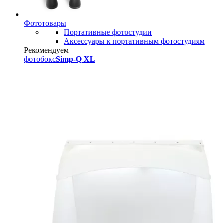
Фототовары
Портативные фотостудии
Аксессуары к портативным фотостудиям
Рекомендуем
фотобокс
Simp-Q XL